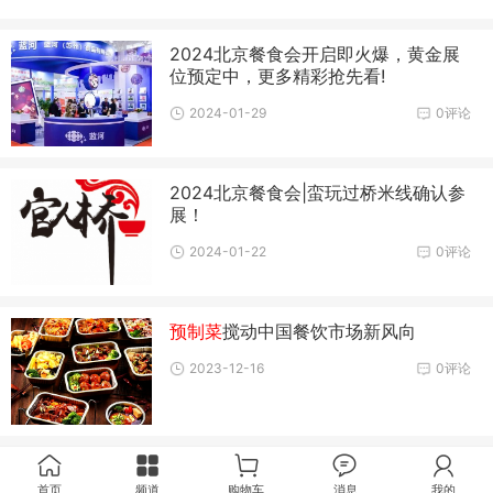
2024北京餐食会开启即火爆，黄金展
位预定中，更多精彩抢先看!
2024-01-29
0评论
2024北京餐食会|蛮玩过桥米线确认参
展！
2024-01-22
0评论
预制菜
搅动中国餐饮市场新风向
2023-12-16
0评论
首页
频道
购物车
消息
我的