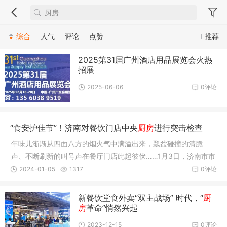
综合
人气
评论
点赞
推荐
2025第31届广州酒店用品展览会火热
招展
2025-06-06
0评论
“食安护佳节”！济南对餐饮门店中央
厨房
进行突击检查
年味儿渐渐从四面八方的烟火气中满溢出来，瓢盆碰撞的清脆
声、不断刷新的叫号声在餐厅门店此起彼伏……1月3日，济南市市
场监管局
2024-01-05
1317
0评论
新餐饮堂食外卖“双主战场” 时代，“
厨
房
革命”悄然兴起
2023-12-15
0评论