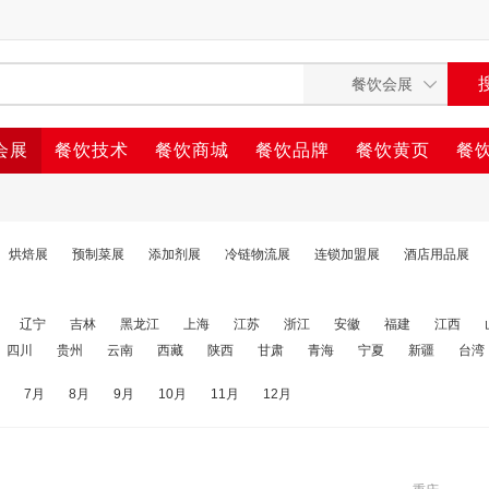
会展
餐饮技术
餐饮商城
餐饮品牌
餐饮黄页
餐
烘焙展
预制菜展
添加剂展
冷链物流展
连锁加盟展
酒店用品展
辽宁
吉林
黑龙江
上海
江苏
浙江
安徽
福建
江西
四川
贵州
云南
西藏
陕西
甘肃
青海
宁夏
新疆
台湾
7月
8月
9月
10月
11月
12月