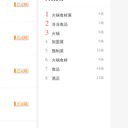
1
4条
火锅食材展
2
2条
冷冻食品
3
9条
火锅
4
6条
加盟展
5
15条
预制菜
6
8条
火锅食材
7
49条
食品
8
13条
酒店