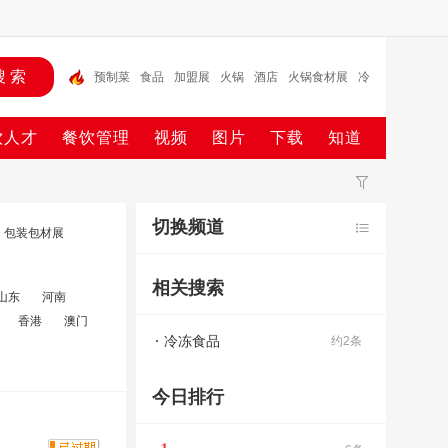
预制菜
食品
加盟展
火锅
酒店
火锅食材展
冷
冻食品
火锅食材
饮人才
餐饮管理
视频
图片
下载
知道
切换频道
包装包材展
相关搜索
山东
河南
香港
澳门
冷冻食品
约2条
今日排行