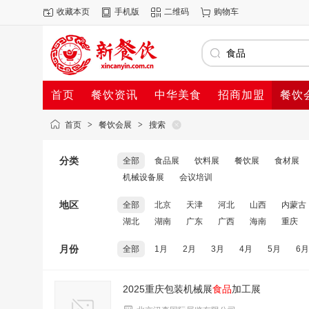
收藏本页
手机版
二维码
购物车
首页
餐饮资讯
中华美食
招商加盟
餐饮
首页
>
餐饮会展
>
搜索
分类
全部
食品展
饮料展
餐饮展
食材展
机械设备展
会议培训
地区
全部
北京
天津
河北
山西
内蒙古
湖北
湖南
广东
广西
海南
重庆
月份
全部
1月
2月
3月
4月
5月
6月
2025重庆包装机械展
食品
加工展