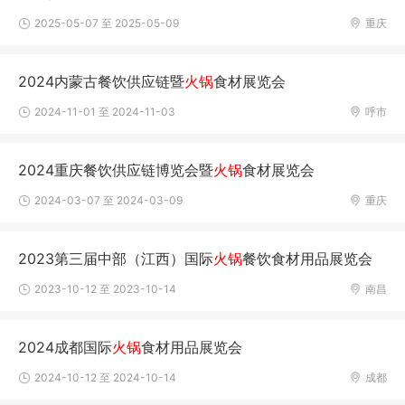
2025-05-07 至 2025-05-09
重庆
2024内蒙古餐饮供应链暨
火锅
食材展览会
2024-11-01 至 2024-11-03
呼市
2024重庆餐饮供应链博览会暨
火锅
食材展览会
2024-03-07 至 2024-03-09
重庆
2023第三届中部（江西）国际
火锅
餐饮食材用品展览会
2023-10-12 至 2023-10-14
南昌
2024成都国际
火锅
食材用品展览会
2024-10-12 至 2024-10-14
成都