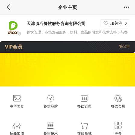
企业主页
加关注
天津顶巧餐饮服务咨询有限公司
0
餐饮管理；市场营销服务；饮料、食品的研发和技术支持；与餐
饮相关的技术服务、技术培训、技术咨询；工程咨询服务；经营
VIP会员
第3年
决策和管理咨询；商业信息咨询；财务管理咨询（不得开展投融
资及代客理财业务）；数据分析处理；礼庆服务；食品生产、销
售（凭许可证开展经营活动）；食品（凭许可证开展经营活
动）、初级农产品、食品添加剂、电子产品、花卉苗木、单用途
商业预付卡、日用百货、食品包装材料、文具、礼品、玩具、工
艺品（不含文物）、文化体育用品及健身器材、与经营餐饮业有
关的厨房和食品器具、设备、设备相关物件配件的批发、进出
中华美食
餐饮品牌
餐饮管理
餐饮会展
口、零售、网
招商加盟
餐饮技术
在线商城
更多