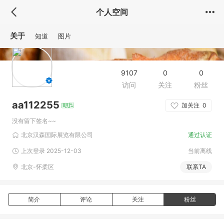
个人空间
关于
知道
图片
9107
0
0
访问
关注
粉丝
aa112255
加关注
0
没有留下签名~~
北京汉森国际展览有限公司
通过认证
上次登录 2025-12-03
当前离线
北京-怀柔区
联系TA
简介
评论
关注
粉丝