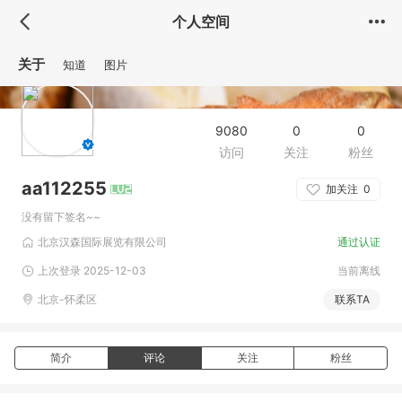
个人空间
关于
知道
图片
9080
0
0
访问
关注
粉丝
aa112255
加关注
0
没有留下签名~~
北京汉森国际展览有限公司
通过认证
上次登录 2025-12-03
当前离线
北京-怀柔区
联系TA
简介
评论
关注
粉丝