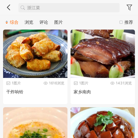
综合
浏览
评论
图片
推荐
1图片
1616浏览
1图片
1431浏览
干炸响铃
家乡南肉