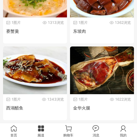
1图片
1313浏览
1图片
1362浏览
赛蟹羹
东坡肉
1图片
1343浏览
1图片
1622浏览
西湖醋鱼
金华火腿
首页
频道
购物车
消息
我的