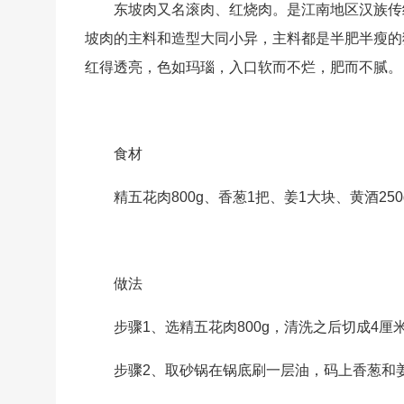
东坡肉又名滚肉、红烧肉。是江南地区汉族传
坡肉的主料和造型大同小异，主料都是半肥半瘦的
红得透亮，色如玛瑙，入口软而不烂，肥而不腻。
食材
精五花肉800g、香葱1把、姜1大块、黄酒250g
做法
步骤1、选精五花肉800g，清洗之后切成4
步骤2、取砂锅在锅底刷一层油，码上香葱和