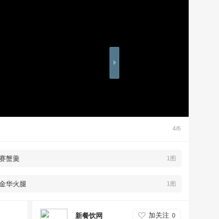
4/6
赛蟹羹
1图
金华火腿
1图
加关注
新餐饮网
0