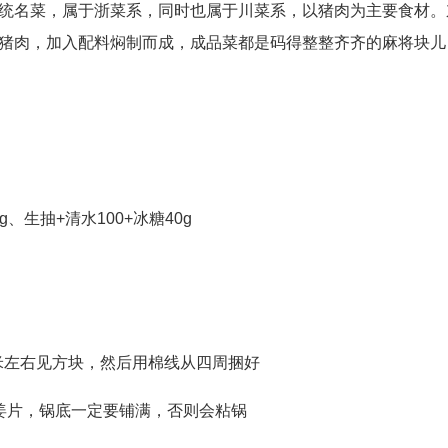
统名菜，属于浙菜系，同时也属于川菜系，以猪肉为主要食材。
猪肉，加入配料焖制而成，成品菜都是码得整整齐齐的麻将块儿
、生抽+清水100+冰糖40g
厘米左右见方块，然后用棉线从四周捆好
姜片，锅底一定要铺满，否则会粘锅