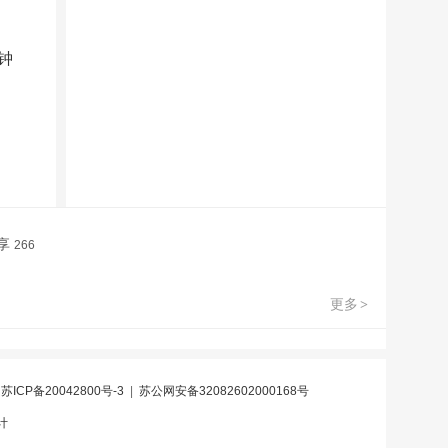
钟
享
266
更多
>
|
苏ICP备20042800号-3
|
苏公网安备32082602000168号
计