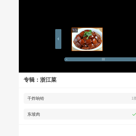
1/1
专辑：浙江菜
干炸响铃
1
东坡肉