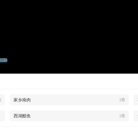
家乡南肉
图
1图
西湖醋鱼
1图