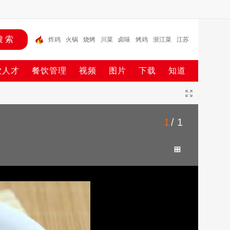
炸鸡
火锅
烧烤
川菜
卤味
烤鸡
浙江菜
江苏
菜
淮扬菜
豆腐
饮人才
餐饮管理
视频
图片
下载
知道
1
/ 1