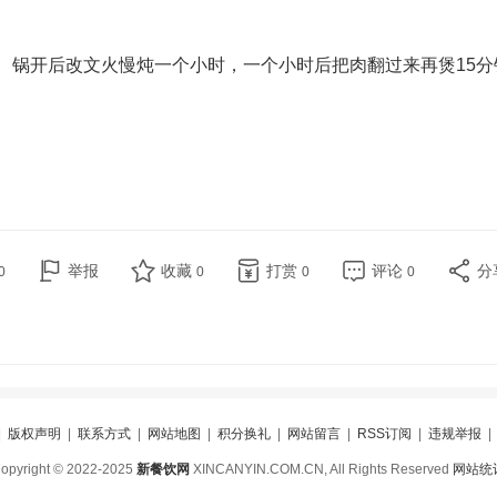
。 锅开后改文火慢炖一个小时，一个小时后把肉翻过来再煲15分
举报
收藏
打赏
评论
分
0
0
0
0
|
版权声明
|
联系方式
|
网站地图
|
积分换礼
|
网站留言
|
RSS订阅
|
违规举报
opyright © 2022-2025
新餐饮网
XINCANYIN.COM.CN, All Rights Reserved
网站统