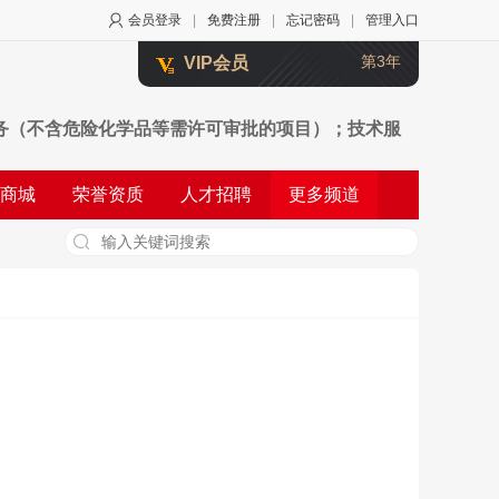
会员登录
|
免费注册
|
忘记密码
|
管理入口
第3年
VIP会员
务（不含危险化学品等需许可审批的项目）；技术服
投资的资产管理服务；农副产品销售；初级农产品收
商城
荣誉资质
人才招聘
更多频道
；商业综合体管理服务