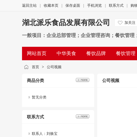
返回主站
|
收藏本页
|
保存桌面
|
手机浏览
|
联系方式
|
购
湖北派乐食品发展有限公司
加关注
一般项目：企业总部管理；企业管理咨询；餐饮管理
务、技术开发、技术咨询、技术交流、技术转让、技
网站首页
中华美食
餐饮品牌
餐饮管理
购；咨询策划服务；住房租赁；非居住房地产租赁；
公司相册
公司视频
友情链接
首页
>
公司视频
商品分类
公司视频
暂无分类
联系方式
联系人：刘焕宝