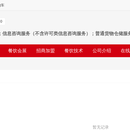
物车
0
；信息咨询服务（不含许可类信息咨询服务）；普通货物仓储服
术推广；会议及展览服务；以自有资金从事投资活动；自有资金
餐饮会展
招商加盟
餐饮技术
公司介绍
在线
物业管理；酒店管理；外卖递送服务；品牌管理；市场营销策划
暂无记录