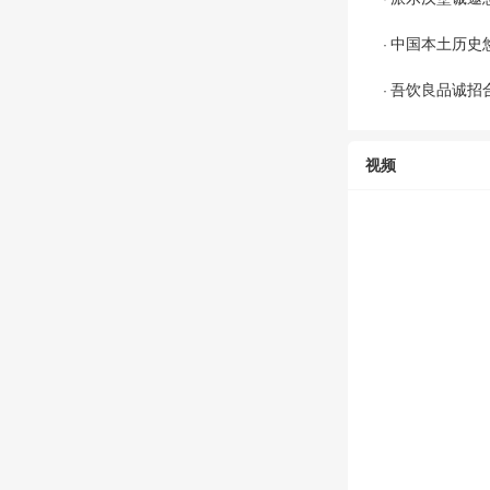
中国本土历史
·
吾饮良品诚招
·
视频