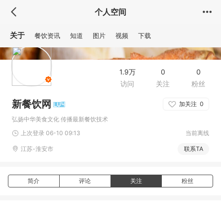
个人空间
关于
餐饮资讯
知道
图片
视频
下载
1.9万
0
0
访问
关注
粉丝
新餐饮网
加关注
0
弘扬中华美食文化 传播最新餐饮技术
上次登录 06-10 09:13
当前离线
江苏-淮安市
联系TA
简介
评论
关注
粉丝