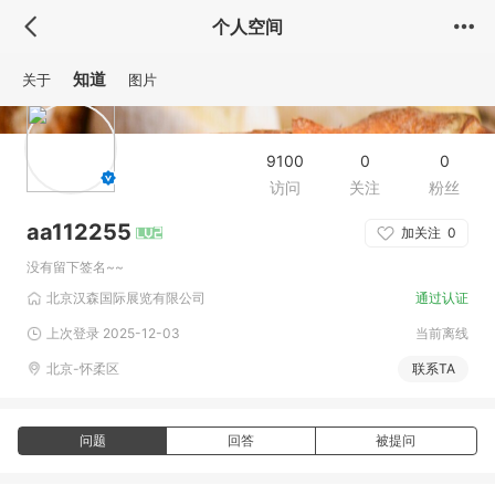
个人空间
知道
关于
图片
9100
0
0
访问
关注
粉丝
aa112255
加关注
0
没有留下签名~~
北京汉森国际展览有限公司
通过认证
上次登录 2025-12-03
当前离线
北京-怀柔区
联系TA
问题
回答
被提问