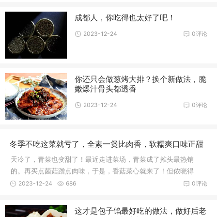
成都人，你吃得也太好了吧！
2023-12-24
0评论
你还只会做葱烤大排？换个新做法，脆
嫩爆汁骨头都透香
2023-12-24
0评论
冬季不吃这菜就亏了，全素一煲比肉香，软糯爽口味正甜
天冷了，青菜也变甜了！最近走进菜场，青菜成了摊头最热销
的。再买点菌菇蹭点肉味，于是，香菇菜心就来了！但侬晓得
伐？以前的香
2023-12-24
686
0评论
这才是包子馅最好吃的做法，做好后老