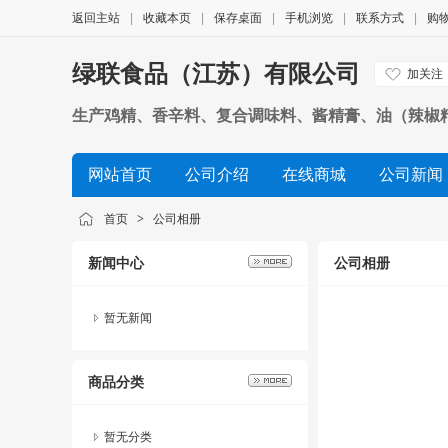
返回主站
|
收藏本页
|
保存桌面
|
手机浏览
|
联系方式
|
购
绿联食品（江苏）有限公司
加关注
生产鸡精、香辛料、复合调味料、酱精膏、油（辣椒
网站首页
公司介绍
在线商城
公司新闻
首页
>
公司相册
新闻中心
公司相册
暂无新闻
商品分类
暂无分类