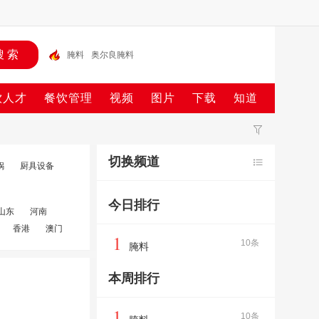
腌料
奥尔良腌料
饮人才
餐饮管理
视频
图片
下载
知道
切换频道
锅
厨具设备
今日排行
山东
河南
香港
澳门
1
10条
腌料
本周排行
1
10条