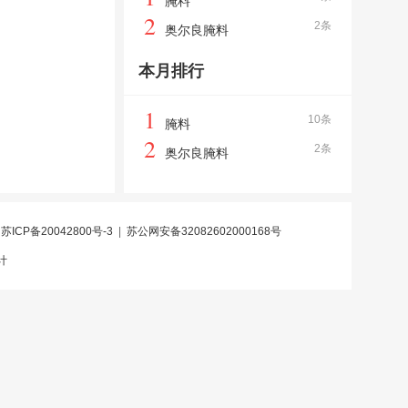
腌料
2
2条
奥尔良腌料
本月排行
1
10条
腌料
2
2条
奥尔良腌料
|
苏ICP备20042800号-3
|
苏公网安备32082602000168号
计