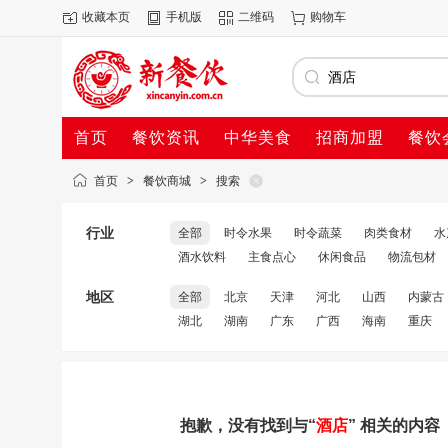
收藏本页
手机版
二维码
购物车
首页
餐饮资讯
中华美食
招商加盟
餐饮
首页
>
餐饮商城
>
搜索
行业
全部
时令水果
时令蔬菜
肉类食材
水
酒水饮料
主食点心
休闲食品
物流包材
地区
全部
北京
天津
河北
山西
内蒙古
湖北
湖南
广东
广西
海南
重庆
抱歉，没有找到与“
酒店
” 相关的内容