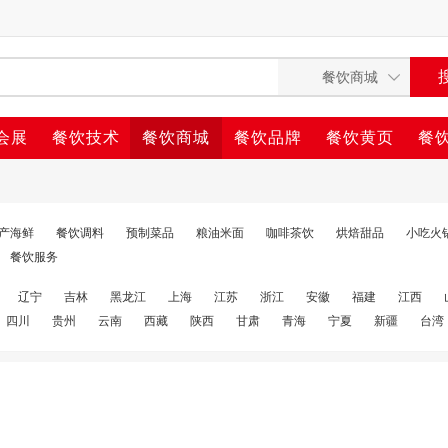
会展
餐饮技术
餐饮商城
餐饮品牌
餐饮黄页
餐
产海鲜
餐饮调料
预制菜品
粮油米面
咖啡茶饮
烘焙甜品
小吃火
餐饮服务
辽宁
吉林
黑龙江
上海
江苏
浙江
安徽
福建
江西
四川
贵州
云南
西藏
陕西
甘肃
青海
宁夏
新疆
台湾