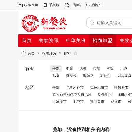
收藏本页
手机版
二维码
购物车
首页
餐饮资讯
中华美食
招商加盟
餐饮
首页
>
招商加盟
>
搜索
行业
全部
中餐
西餐
快餐
火锅
小吃
熟食
麻辣烫
调味料
添加剂
厨具设备
地区
全部
乌鲁木齐市
克拉玛依市
吐鲁番市
克孜勒苏柯尔克孜自治州
喀什地区
和田地
五家渠市
北屯市
铁门关市
双河市
可
抱歉，没有找到相关的内容