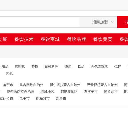
会展
餐饮技术
餐饮商城
餐饮品牌
餐饮黄页
餐
甜品
咖啡店
茶馆
日韩料理
烧烤
饮品
面包蛋糕店
馄饨
其他
哈密市
昌吉回族自治州
博尔塔拉蒙古自治州
巴音郭楞蒙古自治州
阿
区
伊犁哈萨克自治州
塔城地区
阿勒泰地区
石河子市
阿拉尔市
图
克达拉市
昆玉市
胡杨河市
新星市