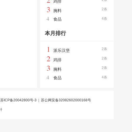
鸡排
3
2条
腌料
4
4条
食品
本月排行
1
2条
派乐汉堡
2
2条
鸡排
3
2条
腌料
4
4条
食品
|
苏ICP备20042800号-3
|
苏公网安备32082602000168号
计