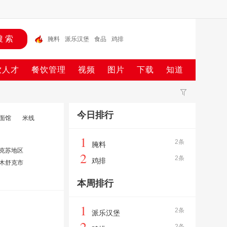
腌料
派乐汉堡
食品
鸡排
饮人才
餐饮管理
视频
图片
下载
知道
今日排行
面馆
米线
1
2条
腌料
克苏地区
2
2条
鸡排
木舒克市
本周排行
1
2条
派乐汉堡
2
2条