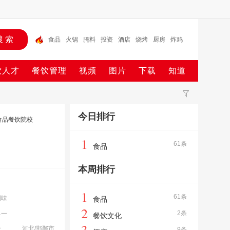
食品
火锅
腌料
投资
酒店
烧烤
厨房
炸鸡
鸡排
酱料
饮人才
餐饮管理
视频
图片
下载
知道
今日排行
食品餐饮院校
1
61条
食品
本周排行
1
61条
调味
食品
2
2条
单一
餐饮文化
3
河北/邯郸市
食
9条