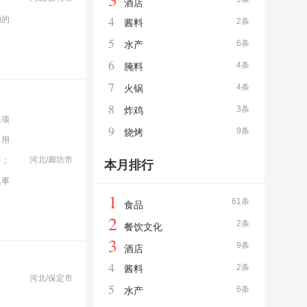
酒店
4
物的
2条
酱料
5
6条
水产
6
4条
腌料
7
4条
火锅
8
3条
炸鸡
般项
9
9条
烧烤
日用
河北/廊坊市
售；
本月排行
从事
1
61条
食品
2
2条
餐饮文化
3
9条
酒店
4
2条
酱料
河北/保定市
5
6条
水产