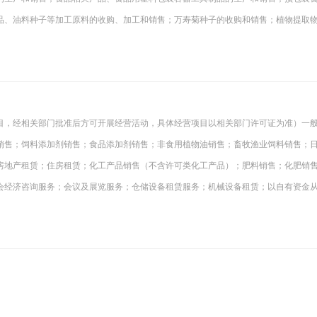
品、油料种子等加工原料的收购、加工和销售；万寿菊种子的收购和销售；植物提取
目，经相关部门批准后方可开展经营活动，具体经营项目以相关部门许可证为准）一
销售；饲料添加剂销售；食品添加剂销售；非食用植物油销售；畜牧渔业饲料销售；
房地产租赁；住房租赁；化工产品销售（不含许可类化工产品）；肥料销售；化肥销
会经济咨询服务；会议及展览服务；仓储设备租赁服务；机械设备租赁；以自有资金